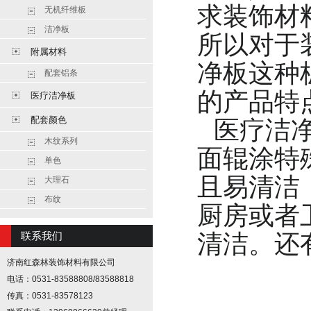
求装饰材
无机纤维板
洁净板
所以对于
附属材料
净板这种
配套铝条
的产品特
医疗洁净板
配套颜色
医疗洁
木纹系列
面辊涂特
单色
且易清洁
大理石
布纹
厨房或者
清洁。还
联系我们
济南红森林装饰材料有限公司
电话：0531-83588808/83588818
传真：0531-83578123