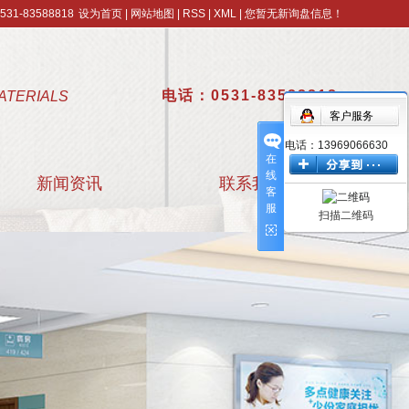
1-83588818
设为首页
|
网站地图
|
RSS
|
XML
|
您暂无新询盘信息！
电话：0531-83588818
ATERIALS
客户服务
电话：13969066630
在
线
新闻资讯
联系我们
客
服
扫描二维码
公司新闻
行业新闻