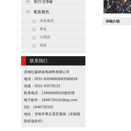
医疗洁净板
配套颜色
木纹系列
详细介绍
单色
大理石
布纹
联系我们
济南红森林装饰材料有限公司
电话：0531-83588808/83588818
传真：0531-83578123
联系电话：13969066630曾经理
电子邮件：1848726102@qq.com
QQ：1848726102
地址：济南市章丘高官寨镇（济南国
际机场东邻）