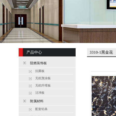
产品中心
3310-1黑金花
阻燃装饰板
抗菌板
无机预涂板
无机纤维板
洁净板
附属材料
配套铝条