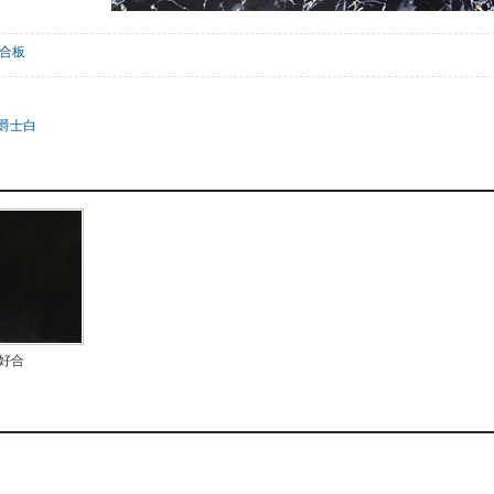
合板
-2爵士白
好合