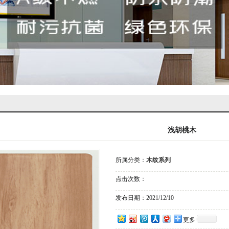
浅胡桃木
所属分类：
木纹系列
点击次数：
发布日期：
2021/12/10
更多