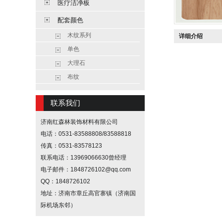
医疗洁净板
配套颜色
木纹系列
详细介绍
单色
大理石
布纹
联系我们
济南红森林装饰材料有限公司
电话：0531-83588808/83588818
传真：0531-83578123
联系电话：13969066630曾经理
电子邮件：1848726102@qq.com
QQ：1848726102
地址：济南市章丘高官寨镇（济南国
际机场东邻）