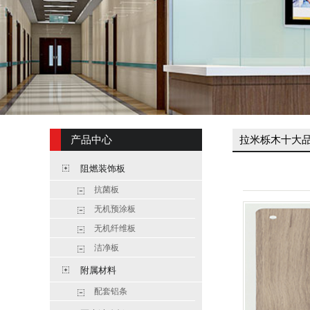
产品中心
拉米栎木十大
阻燃装饰板
抗菌板
无机预涂板
无机纤维板
洁净板
附属材料
配套铝条