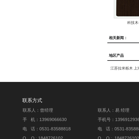
科技木
相关新闻：
地区产品
江苏拉米栎木
上
联系方式
联系人：曾经理
联系人：易 经理
手 机：13969066630
手机号：1396912936
电 话：0531-83588818
电 话：0531-83588
Q Q : 1848726102
Q Q : 184872610