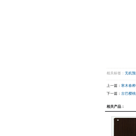
相关标签：
无机预
上一篇：
寒木春桦
下一篇：
古巴樱桃
相关产品：