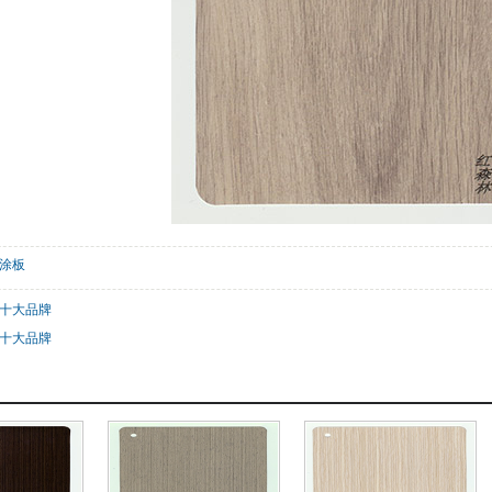
涂板
十大品牌
十大品牌