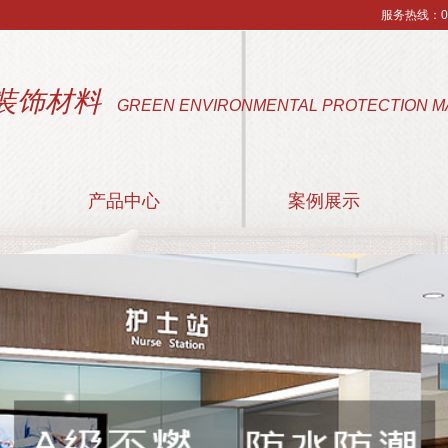
服务热线：053
装饰材料
GREEN ENVIRONMENTAL PROTECTION M
产品中心
案例展示
阻燃装饰板
附属材料
医疗洁净板
配套颜色