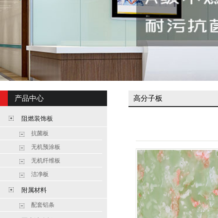
产品中心
高分子板
阻燃装饰板
抗菌板
无机预涂板
无机纤维板
洁净板
附属材料
配套铝条