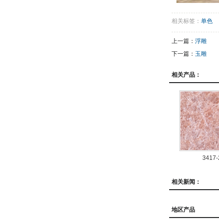
相关标签：
单色
上一篇：
浮雕
下一篇：
玉雕
相关产品：
3417
相关新闻：
地区产品