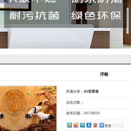
浮雕
所属分类：
4D背景墙
点击次数：
发布日期：
2017/08/10
更多