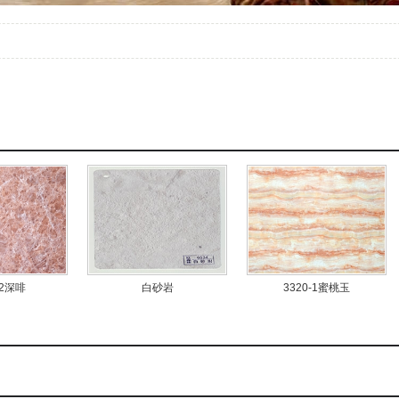
-2深啡
白砂岩
3320-1蜜桃玉