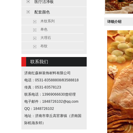
医疗洁净板
配套颜色
木纹系列
详细介绍
单色
大理石
布纹
联系我们
济南红森林装饰材料有限公司
电话：0531-83588808/83588818
传真：0531-83578123
联系电话：13969066630曾经理
电子邮件：1848726102@qq.com
QQ：1848726102
地址：济南市章丘高官寨镇（济南国
际机场东邻）