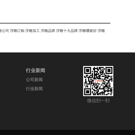
雕公司
浮雕订购
浮雕加工
浮雕品牌
浮雕十大品牌
浮雕哪家好
浮雕
行业新闻
公司新闻
行业新闻
微信扫一扫