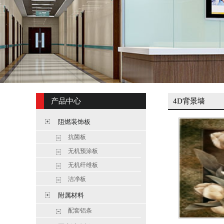
产品中心
4D背景墙
阻燃装饰板
抗菌板
无机预涂板
无机纤维板
洁净板
附属材料
配套铝条