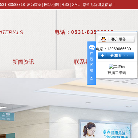
1-83588818
设为首页
|
网站地图
|
RSS
|
XML
|
您暂无新询盘信息！
电话：0531-83588818
ATERIALS
客户服务
电话：13969066630
在
线
新闻资讯
联系我们
客
服
扫描二维码
公司新闻
行业新闻