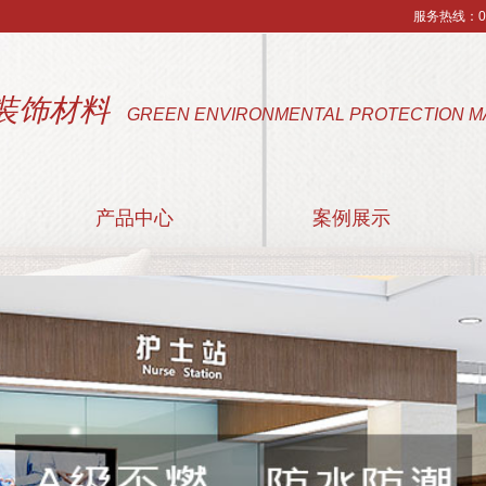
服务热线：053
装饰材料
GREEN ENVIRONMENTAL PROTECTION M
产品中心
案例展示
阻燃装饰板
附属材料
医疗洁净板
配套颜色