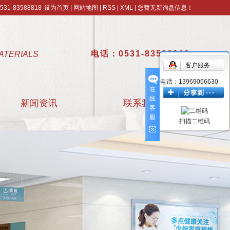
1-83588818
设为首页
|
网站地图
|
RSS
|
XML
|
您暂无新询盘信息！
电话：0531-83588818
ATERIALS
客户服务
电话：13969066630
在
线
新闻资讯
联系我们
客
服
扫描二维码
公司新闻
行业新闻