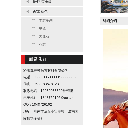
医疗洁净板
配套颜色
木纹系列
详细介绍
单色
大理石
布纹
联系我们
济南红森林装饰材料有限公司
电话：0531-83588808/83588818
传真：0531-83578123
联系电话：13969066630曾经理
电子邮件：1848726102@qq.com
QQ：1848726102
地址：济南市章丘高官寨镇（济南国
际机场东邻）