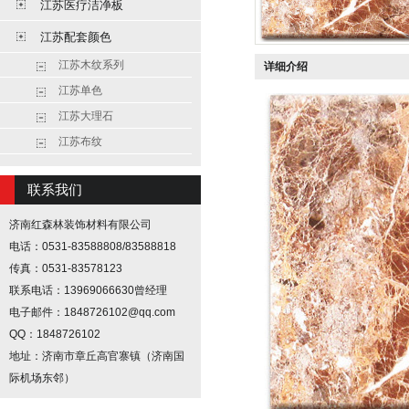
江苏医疗洁净板
江苏配套颜色
江苏木纹系列
详细介绍
江苏单色
江苏大理石
江苏布纹
联系我们
济南红森林装饰材料有限公司
电话：0531-83588808/83588818
传真：0531-83578123
联系电话：13969066630曾经理
电子邮件：1848726102@qq.com
QQ：1848726102
地址：济南市章丘高官寨镇（济南国
际机场东邻）