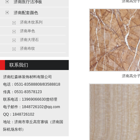
济南高分
济南医疗洁净板
济南配套颜色
济南木纹系列
济南单色
济南大理石
济南布纹
联系我们
济南高分
济南红森林装饰材料有限公司
电话：0531-83588808/83588818
传真：0531-83578123
联系电话：13969066630曾经理
电子邮件：1848726102@qq.com
QQ：1848726102
地址：济南市章丘高官寨镇（济南国
际机场东邻）